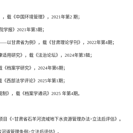
》
，载
《中国环境管理》
，
2021
年第
2
期
；
院学报》
2021
年第
3
期
；
——
以甘肃省为例》
，载
《甘肃理论学刊》
，
2022
年第
4
期
；
律适用研究》
，载
《法治论坛》
，
2024
年第
3
辑
；
载
《档案学研究》
，
2024
年第
6
期
；
载
《西部法学评论》
2025
年第
1
期
；
规制》
，载
《档案学通讯》
2025
年
第
4
期。
研项目《<甘肃省石羊河流域地下水资源管理办法>立法后评估》。
省河道管理条例>立法后评估》。