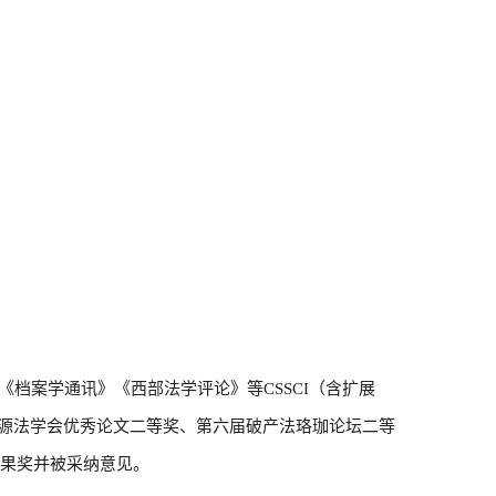
《档案学通讯》《西部法学评论》等
CSSCI（含扩展
资源法学会优秀论文二等奖、第六届破产法珞珈论坛二等
成果奖并被采纳意见。