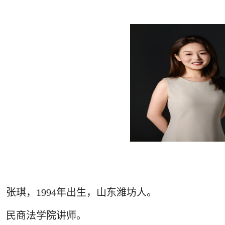
张琪
，
199
4
年出生，山东
潍坊人
。
民商法学院讲师。