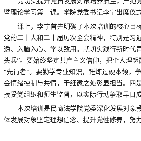
为切实提升党员发展对象培养质量，严把
暨理论学习第一课。学院党委书记李宁出席仪
课上，
李宁
首先
明确了本次培训的核心目
党的二十大和二十届历次全会精神，特别是习
透、入脑入心
、
学以致用。
就切实践行新时代
头兵”
。
要
始终
坚定
共产主义信仰，把个人理想
“先行者”
。
要
勤学专业知识，锤炼过硬本领，
会情绪控制与共情，于细微之处彰显担当。四
接受党组织和师生监督，以实际行动争取早日
本次培训是
民商法
学院党委深化发展对象
体发展对象坚定理想信念、提升党性修养，努