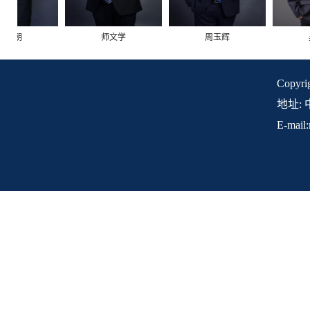
师文学
周玉辉
吴兴鹏
Copyr
地址: 
E-mail